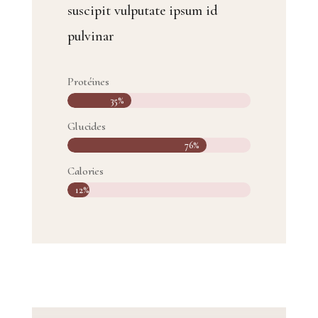
suscipit vulputate ipsum id
pulvinar
Protéines
35%
35%
Glucides
76%
76%
Calories
12%
12%