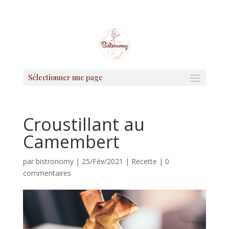
+33 2 32 54 00 33
accueil@bistronomy.fr
Sélectionner une page
Croustillant au
Camembert
par
bistronomy
|
25/Fév/2021
|
Recette
|
0
commentaires