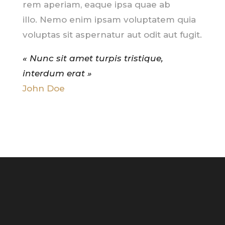
rem aperiam, eaque ipsa quae ab
illo.
Nemo enim ipsam voluptatem quia
voluptas sit aspernatur aut odit aut fugit.
« Nunc sit amet turpis tristique,
interdum erat »
John Doe