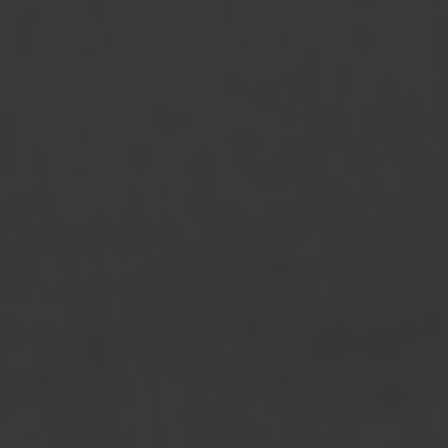
RETROUVEZ-NOUS ÉGALEMENT
Facebook
Instagram
Linkedin
TikTok
TripAdvisor
La Fourchette
Les Logis
MOYENS DE PAIEMENTS
Carte Bancaire
Chèque
Espèce
Ticket Restaurant