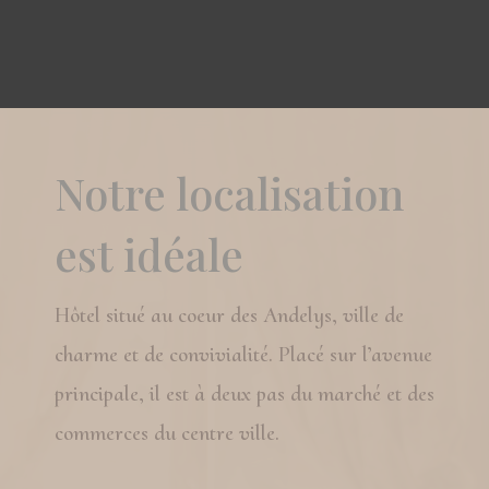
Notre localisation
est idéale
Hôtel situé au coeur des Andelys, ville de
charme et de convivialité. Placé sur l’avenue
principale, il est à deux pas du marché et des
commerces du centre ville.