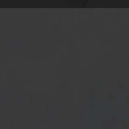
CONDITIONS GÉNÉRALES
Mentions Légales
Conditions Générales d’Utilisation
INFORMATIONS DE CONTACT
Formulaire de Contact
+ 33 2 32 54 00 33
accueil@bistronomy.fr
10 avenue de la République, 27700, Les Andelys