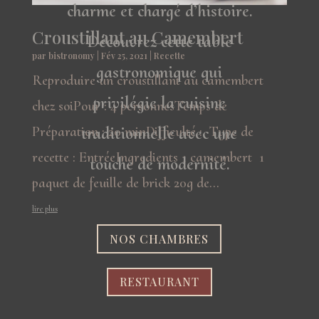
charme et chargé d’histoire.
Croustillant au Camembert
Découvrez cette table
par
bistronomy
|
Fév 25, 2021
|
Recette
gastronomique qui
Reproduire un croustillant au camembert
privilégie la cuisine
chez soiPour : 4 personnesTemps de
traditionnelle avec une
Préparation : 20 minDifficulté : Type de
recette : EntréeIngredients 1 camembert 1
touche de modernité.
paquet de feuille de brick 20g de...
lire plus
NOS CHAMBRES
RESTAURANT